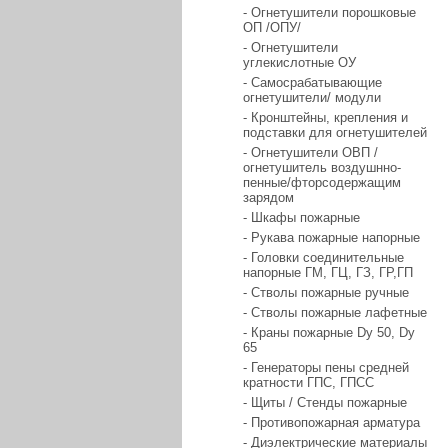
- Огнетушители порошковые
ОП /ОПУ/
- Огнетушители
углекислотные ОУ
- Самосрабатывающие
огнетушители/ модули
- Кронштейны, крепления и
подставки для огнетушителей
- Огнетушители ОВП /
огнетушитель воздушнно-
пенные/фторсодержащим
зарядом
- Шкафы пожарные
- Рукава пожарные напорные
- Головки соединительные
напорные ГМ, ГЦ, ГЗ, ГР,ГП
- Стволы пожарные ручные
- Стволы пожарные лафетные
- Краны пожарные Dy 50, Dy
65
- Генераторы пены средней
кратности ГПС, ГПСС
- Щиты / Стенды пожарные
- Противопожарная арматура
- Диэлектрические материалы