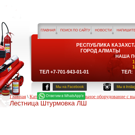
ГЛАВНАЯ
ПОИСК ПО САЙТУ
НОВОСТИ
НАПИШИТЕ
РЕСПУБЛИКА КАЗАХСТ
ГОРОД АЛМАТЫ
НАША П
ТЕЛ +7-701-943-01-01 ТЕЛ: +7 7
Мы на Facebook
Мы в Insta
Ответим в WhatsApp'e
Главная
\
Каталог товаров
\
Спасательное оборудование с в
Лестница Штурмовка ЛШ