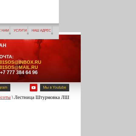
 НАМ
УСЛУГИ
НАШ АДРЕС
АН
ОЧТА:
101SOS@INBOX.RU
101SOS@MAIL.RU
77 384 64 96
gram
Мы в Youtube
ысоты
\ Лестница Штурмовка ЛШ