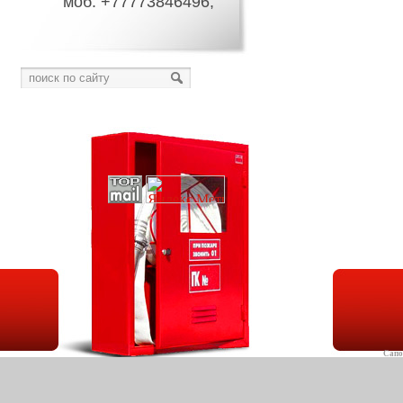
моб: +77773846496;
Сапо