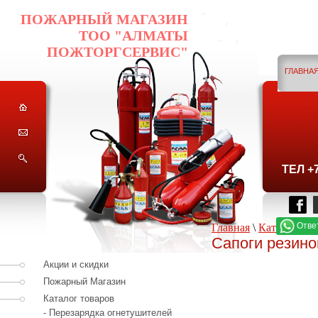
ПОЖАРНЫЙ МАГАЗИН
ТОО "АЛМАТЫ
ПОЖТОРГСЕРВИС"
ГЛАВНА
ГО
ТЕЛ +
Отве
Главная
\
Каталог тов
Сапоги резино
Акции и скидки
Пожарный Магазин
Каталог товаров
- Перезарядка огнетушителей