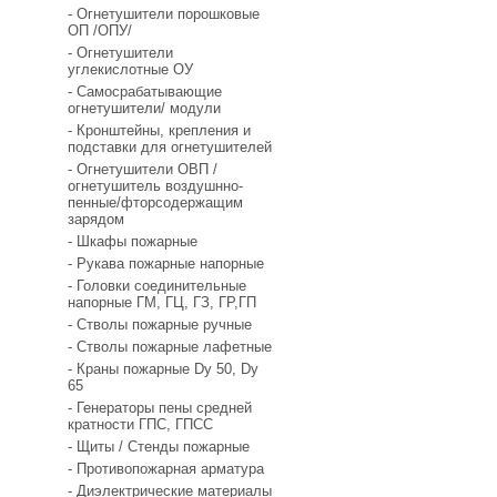
- Огнетушители порошковые
ОП /ОПУ/
- Огнетушители
углекислотные ОУ
- Самосрабатывающие
огнетушители/ модули
- Кронштейны, крепления и
подставки для огнетушителей
- Огнетушители ОВП /
огнетушитель воздушнно-
пенные/фторсодержащим
зарядом
- Шкафы пожарные
- Рукава пожарные напорные
- Головки соединительные
напорные ГМ, ГЦ, ГЗ, ГР,ГП
- Стволы пожарные ручные
- Стволы пожарные лафетные
- Краны пожарные Dy 50, Dy
65
- Генераторы пены средней
кратности ГПС, ГПСС
- Щиты / Стенды пожарные
- Противопожарная арматура
- Диэлектрические материалы